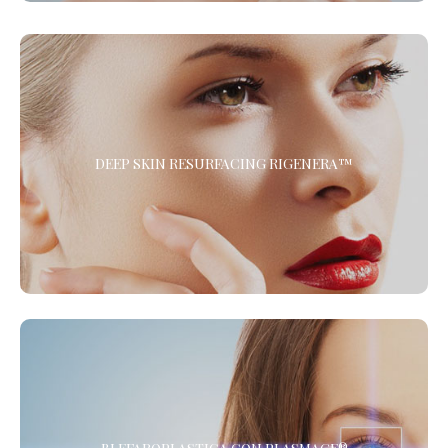
DEEP SKIN RESURFACING RIGENERA™
Il Trattamento di Medicina Rigenerativa combinato di
DEEP SKIN RESURFACING RIGENERA™
Microdermoabrasione e Protocollo Rigenera™ per ringiovanire il
viso, ridare tono ed elasticità a collo e décolleté, migliorare la
cute delle mani ed eliminare gli inestetismi dovuti
all’invecchiamento della pelle.
BLEFAROPLASTICA CON PLASMAGE®