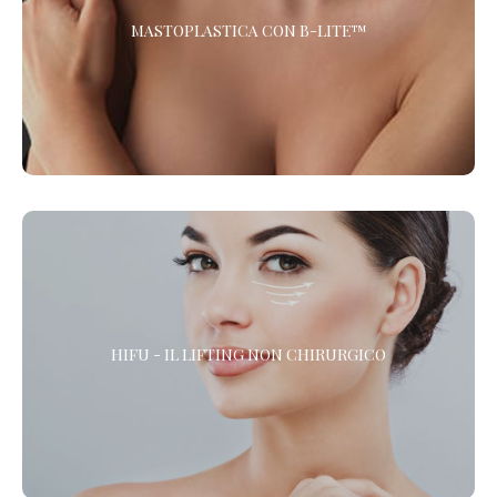
MASTOPLASTICA CON B-LITE™
Scopri la Mastoplastica con le protesi più leggere e innovative
al Mondo. Oltre il 30% più leggere rispetto alle protesi
tradizionali.
HIFU - IL LIFTING NON CHIRURGICO
HIFU - IL LIFTING NON CHIRURGICO
HIFU (High Intensity Focused Ultrasound) è l’alternativa alla
chirurgia estetica per gli interventi di lifting del viso, la riduzione
delle rughe e il rassodamento del corpo. *