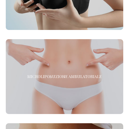
La Chirurgia Estetica senza sedazione né anestesia.
MICROLIPOSUZIONE AMBULATORIALE AD
ULTRASUONI
MICROLIPOSUZIONE AMBULATORIALE
La Microliposuzione viene praticata con il CAV CELL INTRA
PLUS, una nuovissima attrezzatura per la soft-liposcultura.