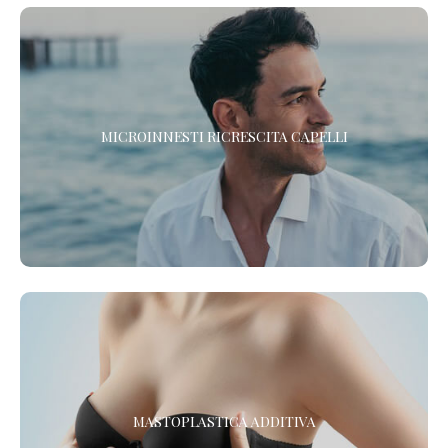
RIGENERA™ - MICROINNESTI RICRESCITA CAPELLI
MICROINNESTI RICRESCITA CAPELLI
Scopri il nuovo protocollo di Medicina Rigenerativa Cellulare per
la ricrescita dei tuoi capelli. In un solo trattamento.
MASTOPLASTICA ADDITIVA IN ANESTESIA LOCALE
MASTOPLASTICA ADDITIVA