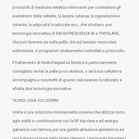
protocolli di medicina estetica mininvasivi per contrastare gli
inestetismi della cellulite, la lassità cutanea, la rigenerazione
cutanea, le adiposità localizzate ecc., che sfruttano una
tecnologia innovativa di RADIOFREQUENZA BI e TRIPOLARE,
che può lavorare sia sulla pelle, che sul tessuto muscolare
sottostante, in programmi strettamente controllati a protocollo.
Il trattamento di Radiofrequenza Medica è particolarmente
consigliato se hai la pelle poco elastica, o se la tua cellulite si
accompagna a cuscinetti di grasso subcutaneo localizzato e
sfrutta due tecnologie innovative.
TECNOLOGIA VOLUDERM
VolHe è una soluzione minimamente invasiva che utilizza micro
aghi sottili in combinazione con la RF tripolare e ad energia
galvanica non termica per una gentile ablazione epidermica ed
una volumizzazione dello strato dermico. I microaghi stimolano