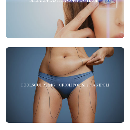
BLEFAROPLASTICA CON PLASMAGE®
La Blefaroplastica Non Chirurgica, senza Anestesia. Presso i
Centri de LaCLINIQUE of Switzerland® *
COOLSCULPTING - CRIOLIPOLISI 4 MANIPOLI
COOLSCULPTING - CRIOLIPOLISI 4 MANIPOLI
Vuoi eliminare il grasso in eccesso? La Criolipolisi è l’alternativa
non chirurgica alla Liposuzione che elimina adiposità e maniglie
dell’amore, senza chirurgia. *