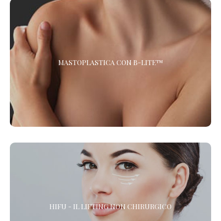
MASTOPLASTICA CON B-LITE™
MASTOPLASTICA CON B-LITE™
Scopri la Mastoplastica con le protesi più leggere e innovative
al Mondo. Oltre il 30% più leggere rispetto alle protesi
tradizionali.
HIFU - IL LIFTING NON CHIRURGICO
HIFU - IL LIFTING NON CHIRURGICO
HIFU (High Intensity Focused Ultrasound) è l’alternativa alla
chirurgia estetica per gli interventi di lifting del viso, la riduzione