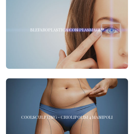
BLEFAROPLASTICA CON PLASMAGE®
BLEFAROPLASTICA CON PLASMAGE®
La Blefaroplastica Non Chirurgica, senza Anestesia. Presso i
Centri de LaCLINIQUE of Switzerland® *
COOLSCULPTING - CRIOLIPOLISI 4 MANIPOLI
COOLSCULPTING - CRIOLIPOLISI 4 MANIPOLI
Vuoi eliminare il grasso in eccesso? La Criolipolisi è l’alternativa
non chirurgica alla Liposuzione che elimina adiposità e maniglie
dell’amore, senza chirurgia. *