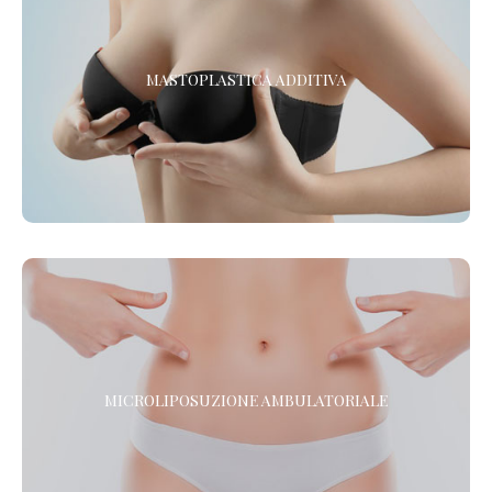
MASTOPLASTICA ADDITIVA IN ANESTESIA LOCALE
MASTOPLASTICA ADDITIVA
La Chirurgia Estetica senza sedazione né anestesia.
MICROLIPOSUZIONE AMBULATORIALE AD
ULTRASUONI
MICROLIPOSUZIONE AMBULATORIALE
La Microliposuzione viene praticata con il CAV CELL INTRA
PLUS, una nuovissima attrezzatura per la soft-liposcultura.