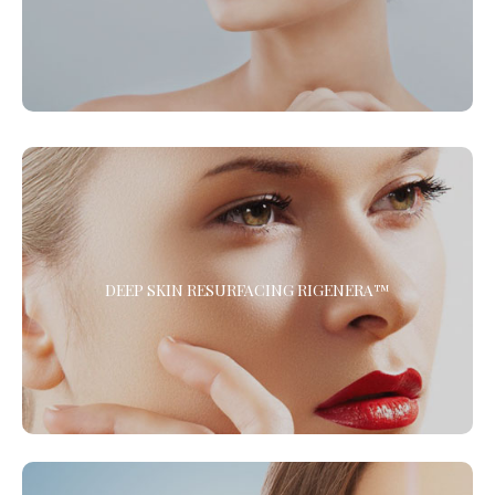
delle rughe e il rassodamento del corpo. *
DEEP SKIN RESURFACING RIGENERA™
Il Trattamento di Medicina Rigenerativa combinato di
DEEP SKIN RESURFACING RIGENERA™
Microdermoabrasione e Protocollo Rigenera™ per ringiovanire il
viso, ridare tono ed elasticità a collo e décolleté, migliorare la
cute delle mani ed eliminare gli inestetismi dovuti
all’invecchiamento della pelle.