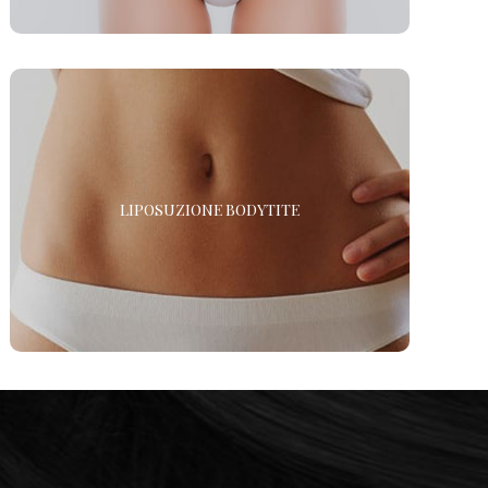
LIPOSUZIONE BODYTITE
LIPOSUZIONE BODYTITE
Vuoi eliminare il grasso e rassodare i tessuti? La
liposuzione con BodyTite è l’intervento di chirurgia
plastica che combina i due trattamenti. *