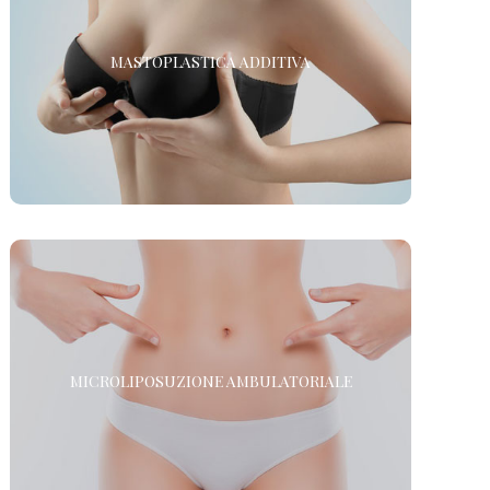
MASTOPLASTICA ADDITIVA IN ANESTESIA
MASTOPLASTICA ADDITIVA
LOCALE
La Chirurgia Estetica senza sedazione né anestesia.
MICROLIPOSUZIONE AMBULATORIALE AD
ULTRASUONI
MICROLIPOSUZIONE AMBULATORIALE
La Microliposuzione viene praticata con il CAV CELL
INTRA PLUS, una nuovissima attrezzatura per la soft-
liposcultura.