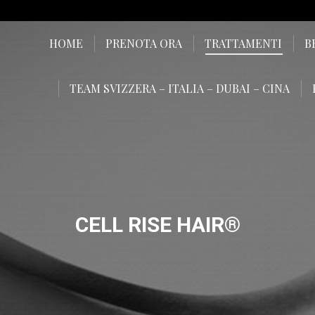
HOME
PRENOTA ORA
TRATTAMENTI
B
TEAM SVIZZERA – ITALIA – DUBAI – CINA
CELL RISE HAIR®