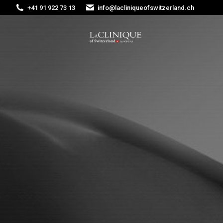
+41 91 922 73 13
info@lacliniqueofswitzerland.ch