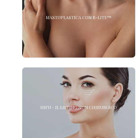
MASTOPLASTICA CON B-LITE™
MASTOPLASTICA CON B-LITE™
Scopri la Mastoplastica con le protesi più leggere e
innovative al Mondo. Oltre il 30% più leggere rispetto alle
protesi tradizionali.
HIFU - IL LIFTING NON CHIRURGICO
HIFU - IL LIFTING NON CHIRURGICO
HIFU (High Intensity Focused Ultrasound) è l’alternativa
alla chirurgia estetica per gli interventi di lifting del viso,
la riduzione delle rughe e il rassodamento del corpo. *