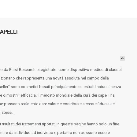
APELLI
zato da Blast Research e registrato come dispositivo medico di classe I
voluzionario che rappresenta una novità assoluta nel campo della
 seller” sono cosmetici basati principalmente su estratti naturali senza
e dimostri l’efficacia. Il mercato mondiale della cura dei capelli ha
he possano realmente dare valore e contribuire a creare fiducia nel
 stessi.
i risultati dei trattamenti riportati in queste pagine hanno solo un fine
 variare da individuo ad individuo e pertanto non possono essere