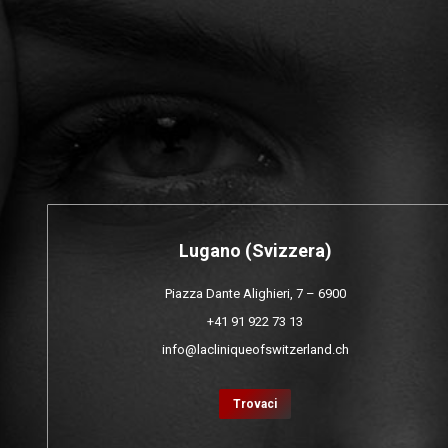
Lugano (Svizzera)
Piazza Dante Alighieri, 7 – 6900
+41 91 922 73 13
info@lacliniqueofswitzerland.ch
Trovaci