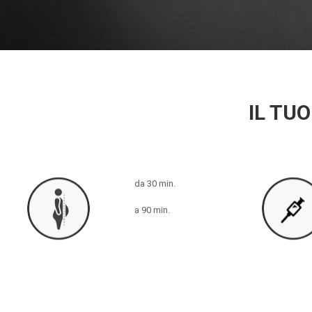
IL TUO
da 30 min.
a 90 min.