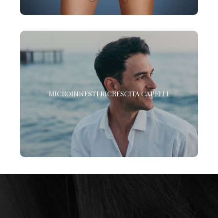
RIGENERA™ - MICROINNESTI RICRESCITA
CAPELLI
MICROINNESTI RICRESCITA CAPELLI
Scopri il nuovo protocollo di Medicina Rigenerativa
Cellulare per la ricrescita dei tuoi capelli. In un solo
trattamento.