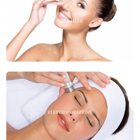
RINOFILLER
RINOFILLER
Rinofiller – correggi il naso in maniera mininvasiva !
ELETTROPORAZIONE
ELETTROPORAZIONE
La mesoterapia senza aghi !