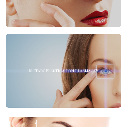
viso, ridare tono ed elasticità a collo e décolleté.
BLEFAROPLASTICA CON PLASMAGE®
BLEFAROPLASTICA CON PLASMAGE®
La Blefaroplastica Non Chirurgica, senza Anestesia. Presso i
Centri de LaCLINIQUE of Switzerland® *