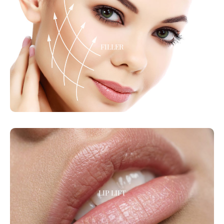
FILLER
FILLER
!
ACIDO IALURONICO PER LA TUA PELLE
LIP LIFT
LIP LIFT
LIP LIFT – dai una forma piu’ armoniosa alle tue labbra !