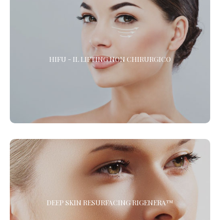
HIFU - IL LIFTING NON CHIRURGICO
HIFU - IL LIFTING NON CHIRURGICO
HIFU (High Intensity Focused Ultrasound) è l’alternativa alla
chirurgia estetica per gli interventi di lifting del viso, la riduzione
delle rughe e il rassodamento del corpo. *
DEEP SKIN RESURFACING RIGENERA™
DEEP SKIN RESURFACING RIGENERA™
Il Trattamento di Medicina Rigenerativa combinato di
Microdermoabrasione e Protocollo Rigenera™ per ringiovanire il