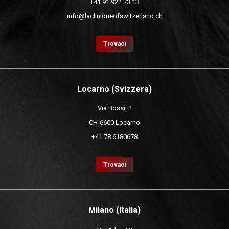
+41 91 922 73 13
info@lacliniqueofswitzerland.ch
Trovaci
Locarno (Svizzera)
Via Bossi, 2
CH-6600 Locarno
+41 78 6180678
Trovaci
Milano (Italia)