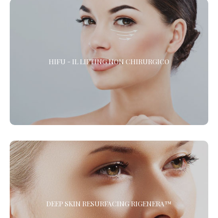
HIFU - IL LIFTING NON CHIRURGICO
HIFU - IL LIFTING NON CHIRURGICO
HIFU (High Intensity Focused Ultrasound) è l’alternativa alla
chirurgia estetica per gli interventi di lifting del viso, la riduzione
delle rughe e il rassodamento del corpo. *
DEEP SKIN RESURFACING RIGENERA™
Il Trattamento di Medicina Rigenerativa combinato di
DEEP SKIN RESURFACING RIGENERA™
Microdermoabrasione e Protocollo Rigenera™ per ringiovanire il
viso, ridare tono ed elasticità a collo e décolleté, migliorare la