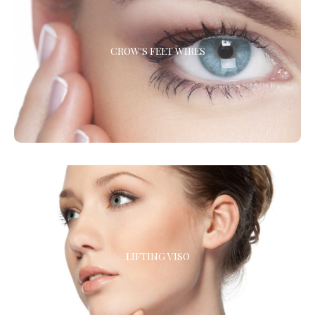
CROW'S FEET WIRES
CROW'S FEET WIRES
La microliposuzione viene praticata con il cav cell intra plus, una
nuovissima attrezzatura per la soft-liposcultura.
LIFTING VISO
LIFTING VISO
Miglioramento dell’aspetto del viso, per ridare armonia, tonicità
e compattezza ai contorni del volto