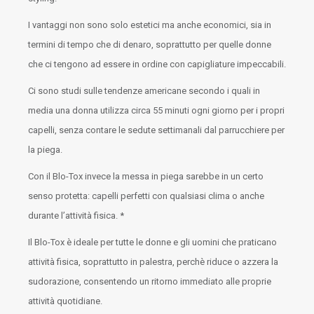
I vantaggi non sono solo estetici ma anche economici, sia in
termini di tempo che di denaro, soprattutto per quelle donne
che ci tengono ad essere in ordine con capigliature impeccabili.
Ci sono studi sulle tendenze americane secondo i quali in
media una donna utilizza circa 55 minuti ogni giorno per i propri
capelli, senza contare le sedute settimanali dal parrucchiere per
la piega.
Con il Blo-Tox invece la messa in piega sarebbe in un certo
senso protetta: capelli perfetti con qualsiasi clima o anche
durante l’attività fisica. *
Il Blo-Tox è ideale per tutte le donne e gli uomini che praticano
attività fisica, soprattutto in palestra, perchè riduce o azzera la
sudorazione, consentendo un ritorno immediato alle proprie
attività quotidiane.