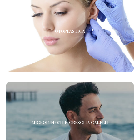
OTOPLASTICA
OTOPLASTICA
La chirurgia estetica delle orecchie
RIGENERA™ - MICROINNESTI RICRESCITA CAPELLI
MICROINNESTI RICRESCITA CAPELLI
Scopri il nuovo protocollo di Medicina Rigenerativa Cellulare per
la ricrescita dei tuoi capelli. In un solo trattamento.