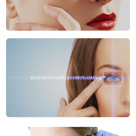
cute delle mani ed eliminare gli inestetismi dovuti
all’invecchiamento della pelle.
BLEFAROPLASTICA CON PLASMAGE®
BLEFAROPLASTICA CON PLASMAGE®
La Blefaroplastica Non Chirurgica, senza Anestesia. Presso i
Centri de LaCLINIQUE of Switzerland® *