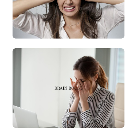
irritabilità, alterazioni del sonno e dello stile di vita.
Un’infusione di principi attivi per un riequilibrio del
sistema neuroendocrino.
BRAIN BOOST
Questa combinazione contiene L-Carnitina, un
BRAIN BOOST
amminoacido e un potente antiossidante che attraversa
la barriera emato-encefalica e supporta un flusso
sanguigno sano al cervello per una produttività e
concentrazione migliore.