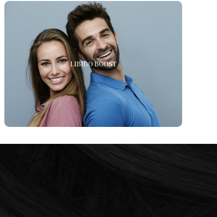
LIBIDO BOOST
LIBIDO BOOST funziona a livello cellulare, fornendo
LIBIDO BOOST
formulazioni personalizzate di vitamine e minerali per
rilassare i vasi sanguigni, aumentare il flusso sanguigno
e avere un effetto naturalmente stimolante sulla libido.