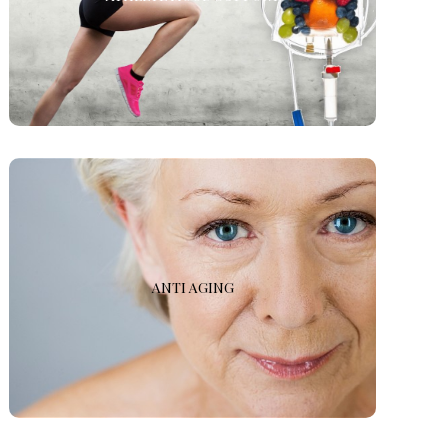
sportiva, ideale per compensare eventuali carenze
nutrizionali di vitamine e oligoelementi e per velocizzare
il recupero fisico.
ANTI AGING
Il nostro trattamento IV anti-età con fluidi essenziali,
ANTI AGING
antiossidanti antietà e altri nutrienti fornisce una
protezione duratura dai danni UV, rughe, tossine e
secchezza.