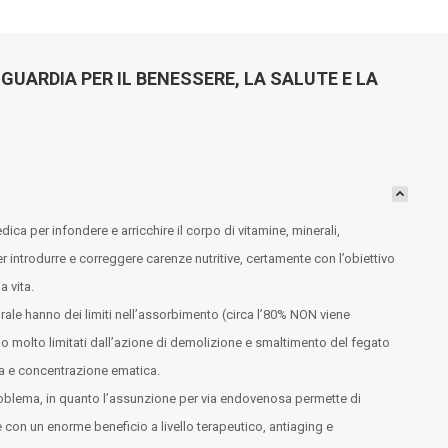
GUARDIA PER IL BENESSERE, LA SALUTE E LA
ca per infondere e arricchire il corpo di vitamine, minerali,
introdurre e correggere carenze nutritive, certamente con l’obiettivo
a vita.
a orale hanno dei limiti nell’assorbimento (circa l’80% NON viene
o molto limitati dall’azione di demolizione e smaltimento del fegato
ia e concentrazione ematica.
oblema, in quanto l’assunzione per via endovenosa permette di
 con un enorme beneficio a livello terapeutico, antiaging e