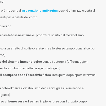
mo.
ma più moderna di
prevenzione anti-aging
perché ottimizza e porta al
enti per le cellule del corpo.
uelli di:
minare le tossine interne e i prodotti di scarto del metabolismo
ascia un effetto di sollievo e relax ma allo stesso tempo dona al corpo
ress)
o del sistema immunologico
contro i patogeni (offre maggiori
lule che combattono batteri e agenti patogeni)
il recupero dopo l’esercizio fisico
, (recupero dopo sport, interventi
a notevolmente il catabolismo degli acidi grassi, eliminando e
 grassi)
enso di benessere
e il sentirsi in piene forze con il proprio corpo