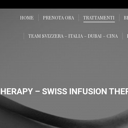
HOME
PRENOTA ORA
TRATTAMENTI
B
TEAM SVIZZERA – ITALIA – DUBAI – CINA
 THERAPY – SWISS INFUSION TH