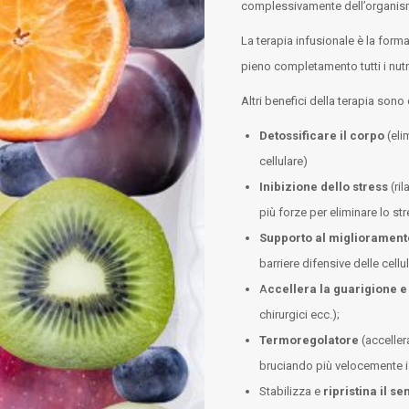
complessivamente dell’organis
La terapia infusionale è la for
pieno completamento tutti i nutri
Altri benefici della terapia sono q
Detossificare il corpo
(eli
cellulare)
Inibizione dello stress
(ril
più forze per eliminare lo st
Supporto al migliorament
barriere difensive delle cel
A
ccellera la guarigione e 
chirurgici ecc.);
Termoregolatore
(acceller
bruciando più velocemente i
Stabilizza e
ripristina il s