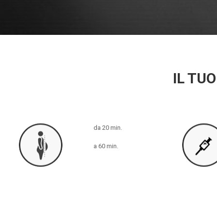
IL TUO
da 20 min.
a 60 min.