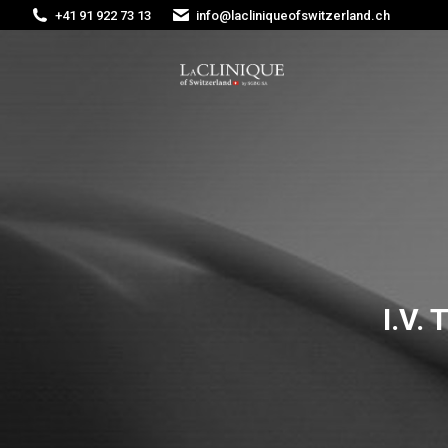
+41 91 922 73 13
info@lacliniqueofswitzerland.ch
I.V.