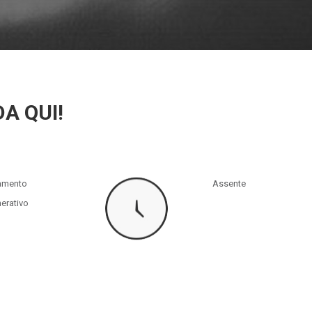
DA QUI!
tamento
Assente
erativo