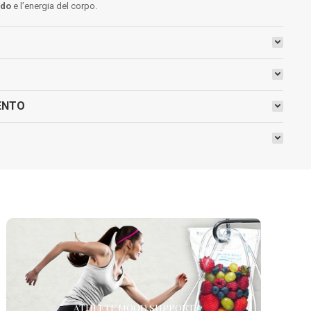
ido
e l’energia del corpo.
ENTO
ATHLETE MOOD SUPPORT
Indicata soprattutto per coloro che praticano attività
ATHLETE MOOD SUPPORT