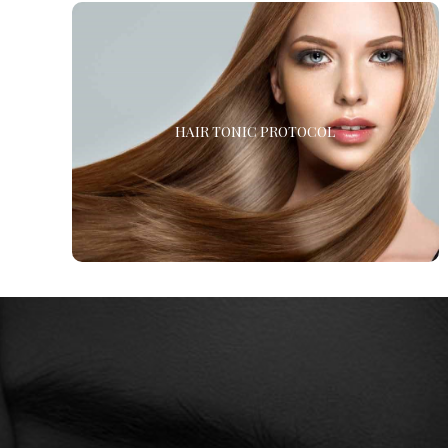
HAIR TONIC PROTOCOL
Sostieni la crescita dei tuoi capelli dall’interno con HAIR
HAIR TONIC PROTOCOL
TONIC PROTOCOL contenente biotina, lisina e una
miscela unica di integratori. La biotina è nota per
stimolare la produzione di cheratina nei capelli per una
minore rottura, promuovendo capelli più forti e pieni.