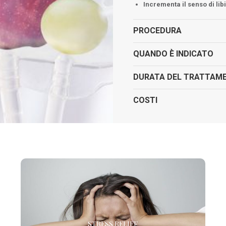
Incrementa il senso di lib
PROCEDURA
QUANDO È INDICATO
DURATA DEL TRATTAM
COSTI
STRESS RELIEF
Raccomandata in tutti quei casi in cui frenetici ritmi di
STRESS RELIEF
vita determinano cali di energia, affaticamento,