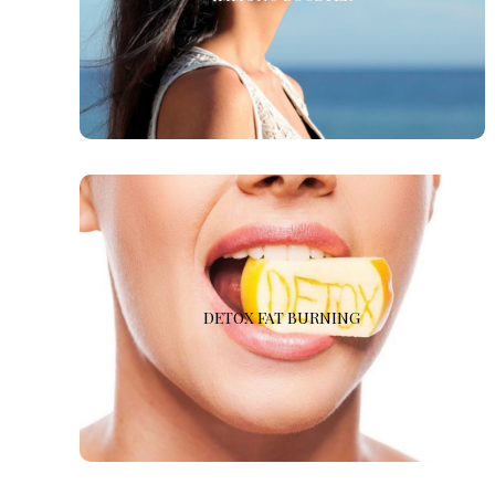
sensibile a variazioni stagionali, alterazioni sonno-
veglia, stress, disbiosi intestinale e attività fisica
estenuante.
DETOX FAT BURNING
Consigliata in tutte quelle condizioni di rilevante lavoro
DETOX FAT BURNING
metabolico come in casi di esposizione
all’inquinamento, fegato grasso, sovrappeso, uso di
farmaci e alcool. Aiuta a detossificare il corpo e a
prevenire i segni dell’invecchiamento.