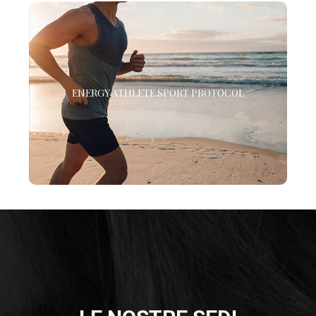
ENERGY ATHLETE SPORT PROTOCOL
Non solo ti aiuta a idratarti correttamente prima
ENERGY ATHLETE SPORT PROTOCOL
dell’esercizio, ma fornisce anche i minerali, gli
antiossidanti e gli elettroliti di cui hai bisogno per
recuperare rapidamente dopo.