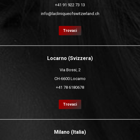
+41 91 922 73 13
info@lacliniqueofswitzerland.ch
Trovaci
Locarno (Svizzera)
Via Bossi, 2
CH-6600 Locarno
+41 78 6180678
Trovaci
Milano (Italia)