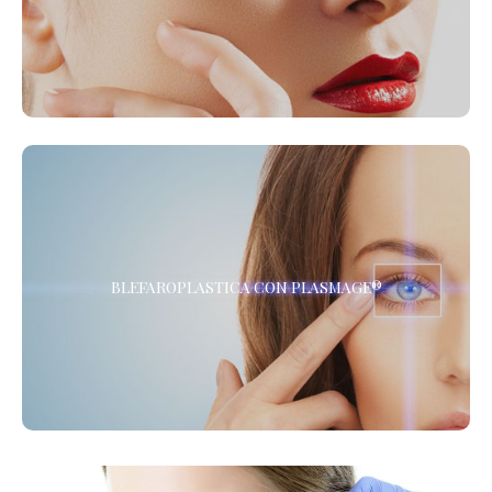
viso, ridare tono ed elasticità a collo e décolleté, migliorare la
cute delle mani ed eliminare gli inestetismi dovuti
all’invecchiamento della pelle.
BLEFAROPLASTICA CON PLASMAGE®
BLEFAROPLASTICA CON PLASMAGE®
La Blefaroplastica Non Chirurgica, senza Anestesia. Presso i
Centri de LaCLINIQUE of Switzerland® *