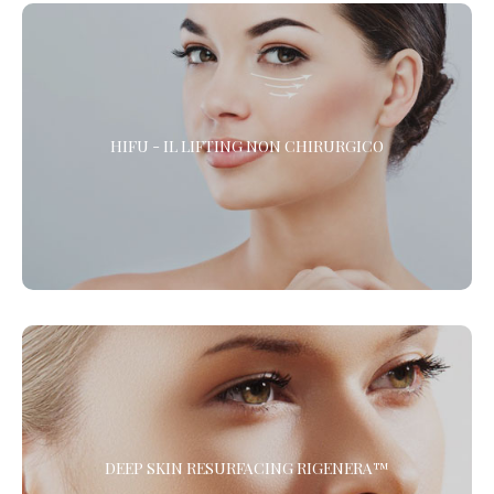
HIFU - IL LIFTING NON CHIRURGICO
HIFU - IL LIFTING NON CHIRURGICO
HIFU (High Intensity Focused Ultrasound) è l’alternativa alla
chirurgia estetica per gli interventi di lifting del viso, la riduzione
delle rughe e il rassodamento del corpo. *
DEEP SKIN RESURFACING RIGENERA™
Il Trattamento di Medicina Rigenerativa combinato di
DEEP SKIN RESURFACING RIGENERA™
Microdermoabrasione e Protocollo Rigenera™ per ringiovanire il