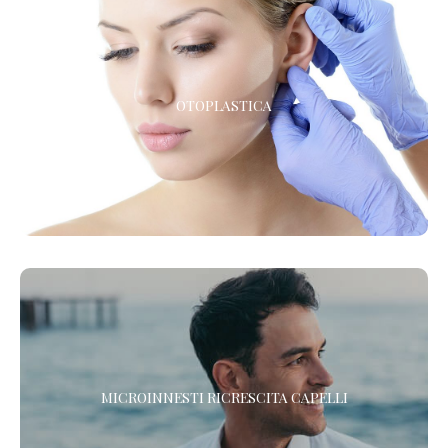
OTOPLASTICA
OTOPLASTICA
La chirurgia estetica delle orecchie
RIGENERA™ - MICROINNESTI RICRESCITA CAPELLI
MICROINNESTI RICRESCITA CAPELLI
Scopri il nuovo protocollo di Medicina Rigenerativa Cellulare per
la ricrescita dei tuoi capelli. In un solo trattamento.