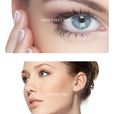
CROW'S FEET WIRES
CROW'S FEET WIRES
La microliposuzione viene praticata con il cav cell intra plus, una
nuovissima attrezzatura per la soft-liposcultura.
LIFTING VISO
LIFTING VISO
Miglioramento dell’aspetto del viso, per ridare armonia, tonicità
e compattezza ai contorni del volto