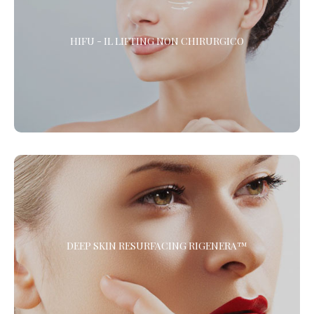
HIFU - IL LIFTING NON CHIRURGICO
HIFU - IL LIFTING NON CHIRURGICO
HIFU (High Intensity Focused Ultrasound) è l’alternativa alla
chirurgia estetica per gli interventi di lifting del viso, la riduzione
delle rughe e il rassodamento del corpo. *
DEEP SKIN RESURFACING RIGENERA™
Il Trattamento di Medicina Rigenerativa combinato di
DEEP SKIN RESURFACING RIGENERA™
Microdermoabrasione e Protocollo Rigenera™ per ringiovanire il
viso, ridare tono ed elasticità a collo e décolleté, migliorare la
cute delle mani ed eliminare gli inestetismi dovuti
all’invecchiamento della pelle.