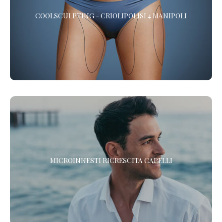
COOLSCULPTING - CRIOLIPOLISI 4 MANIPOLI
Vuoi eliminare il grasso in eccesso? La Criolipolisi è l’alternativa
non chirurgica alla Liposuzione che elimina adiposità e maniglie
dell’amore, senza chirurgia. *
RIGENERA™ - MICROINNESTI RICRESCITA CAPELLI
MICROINNESTI RICRESCITA CAPELLI
Scopri il nuovo protocollo di Medicina Rigenerativa Cellulare per
la ricrescita dei tuoi capelli. In un solo trattamento.