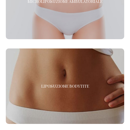
MICROLIPOSUZIONE AMBULATORIALE
La Microliposuzione viene praticata con il CAV CELL INTRA
PLUS, una nuovissima attrezzatura per la soft-liposcultura.
LIPOSUZIONE BODYTITE
LIPOSUZIONE BODYTITE
Vuoi eliminare il grasso e rassodare i tessuti? La liposuzione
con BodyTite è l’intervento di chirurgia plastica che combina i
due trattamenti. *