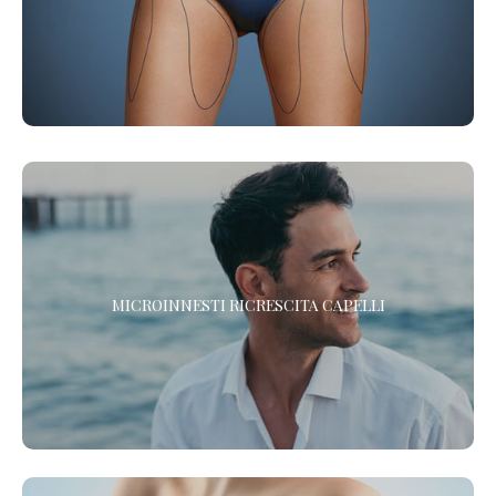
non chirurgica alla Liposuzione che elimina adiposità e maniglie
dell’amore, senza chirurgia. *
RIGENERA™ - MICROINNESTI RICRESCITA CAPELLI
MICROINNESTI RICRESCITA CAPELLI
Scopri il nuovo protocollo di Medicina Rigenerativa Cellulare per
la ricrescita dei tuoi capelli. In un solo trattamento.