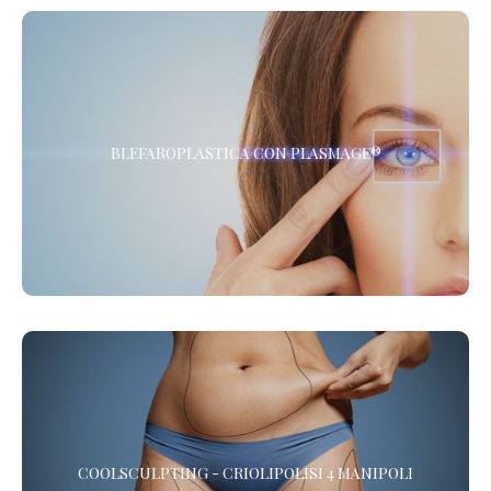
BLEFAROPLASTICA CON PLASMAGE®
BLEFAROPLASTICA CON PLASMAGE®
La Blefaroplastica Non Chirurgica, senza Anestesia. Presso i
Centri de LaCLINIQUE of Switzerland® *
COOLSCULPTING - CRIOLIPOLISI 4 MANIPOLI
COOLSCULPTING - CRIOLIPOLISI 4 MANIPOLI
Vuoi eliminare il grasso in eccesso? La Criolipolisi è l’alternativa