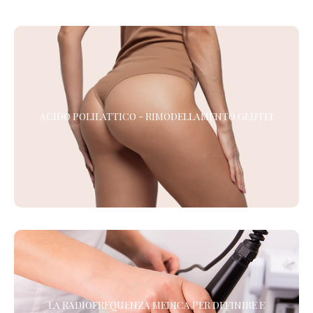
ACIDO POLILATTICO - RIMODELLAMENTO GLUTEI
ACIDO POLILATTICO - RIMODELLAMENTO GLUTEI
rassoda, compatta e ridefinisce la
Acido polilattico glutei:
forma con un trattamento naturale, progressivo e non invasivo.
LA RADIOFREQUENZA MEDICA PER DEFINIRE E
TONIFICARE
LA RADIOFREQUENZA MEDICA PER DEFINIRE E