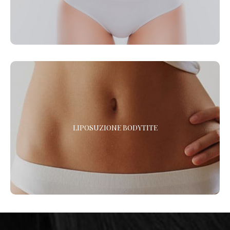
PLUS, una nuovissima attrezzatura per la soft-liposcultura.
LIPOSUZIONE BODYTITE
LIPOSUZIONE BODYTITE
Vuoi eliminare il grasso e rassodare i tessuti? La liposuzione
con BodyTite è l’intervento di chirurgia plastica che combina i
due trattamenti. *