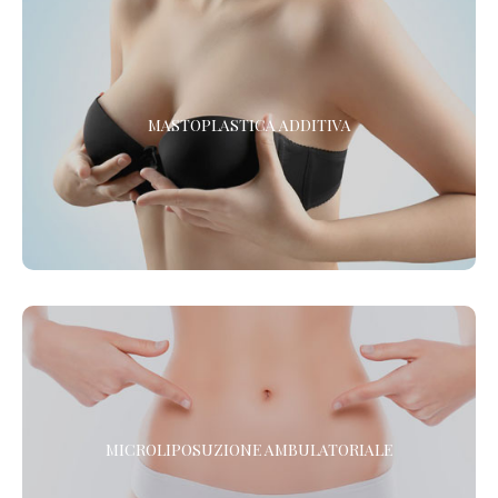
MASTOPLASTICA ADDITIVA IN ANESTESIA LOCALE
MASTOPLASTICA ADDITIVA
La Chirurgia Estetica senza sedazione né anestesia.
MICROLIPOSUZIONE AMBULATORIALE AD
ULTRASUONI
MICROLIPOSUZIONE AMBULATORIALE
La Microliposuzione viene praticata con il CAV CELL INTRA