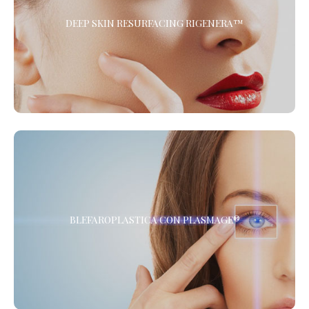
Il Trattamento di Medicina Rigenerativa combinato di
DEEP SKIN RESURFACING RIGENERA™
Microdermoabrasione e Protocollo Rigenera™ per ringiovanire il
viso, ridare tono ed elasticità a collo e décolleté, migliorare la
cute delle mani ed eliminare gli inestetismi dovuti
all’invecchiamento della pelle.
BLEFAROPLASTICA CON PLASMAGE®
BLEFAROPLASTICA CON PLASMAGE®
La Blefaroplastica Non Chirurgica, senza Anestesia. Presso i
Centri de LaCLINIQUE of Switzerland® *