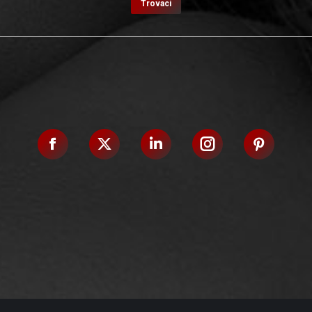
Trovaci
Facebook
X
Linkedin
Instagram
Pinteres