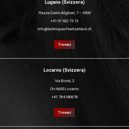
Lugano (Svizzera)
Piazza Dante Alighieri, 7 – 6900
+41 91 922 73 13
info@lacliniqueofswitzerland.ch
Trovaci
Locarno (Svizzera)
Via Bossi, 2
CH-6600 Locarno
+41 78 6180678
Trovaci