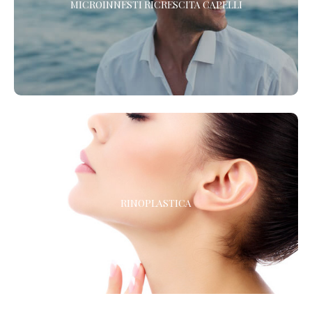
MICROINNESTI RICRESCITA CAPELLI
Scopri il nuovo protocollo di Medicina Rigenerativa Cellulare per
la ricrescita dei tuoi capelli. In un solo trattamento.
RINOPLASTICA
RINOPLASTICA
La chirurgia estetica del naso