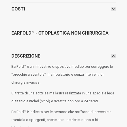
COSTI
EARFOLD™ - OTOPLASTICA NON CHIRURGICA
DESCRIZIONE
EarFold™ é un innovativo dispositivo medico per correggere le
“orecchie a sventola” in ambulatorio e senza interventi di
chirurgia invasiva.
Si tratta di una sottilissima lastra realizzata in una speciale lega
di titanio e nichel (nitiol) e rivestita con oro a 24 carati.
EarFold™ è indicata per le persone che soffrono di orecchie a
sventola o sporgenti, anche asimmetriche, mono o bi-