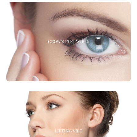
CROW'S FEET WIRES
CROW'S FEET WIRES
La microliposuzione viene praticata con il cav cell intra plus, una
nuovissima attrezzatura per la soft-liposcultura.
LIFTING VISO
LIFTING VISO
Miglioramento dell’aspetto del viso, per ridare armonia, tonicità