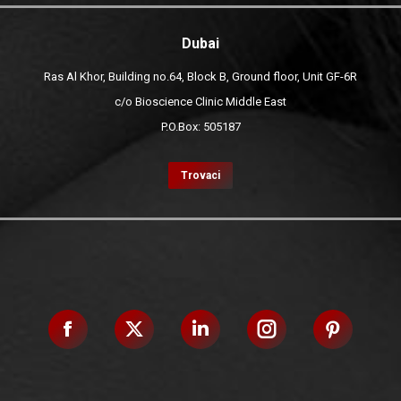
Dubai
Ras Al Khor, Building no.64, Block B, Ground floor, Unit GF-6R
c/o Bioscience Clinic Middle East
P.O.Box: 505187
Trovaci
Facebook
X
Linkedin
Instagram
Pinteres